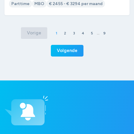
Parttime
MBO
€ 2455 - € 3294 per maand
Vorige
1
2
3
4
5
...
9
Volgende