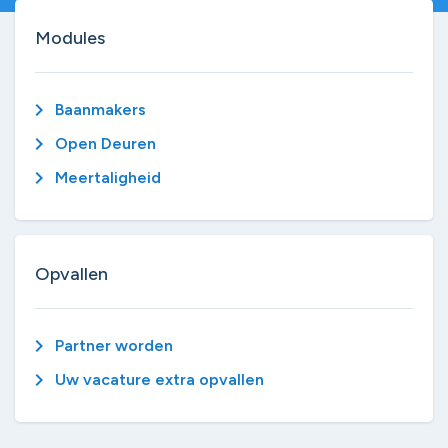
Modules
chevron_right
Baanmakers
chevron_right
Open Deuren
chevron_right
Meertaligheid
Opvallen
chevron_right
Partner worden
chevron_right
Uw vacature extra opvallen