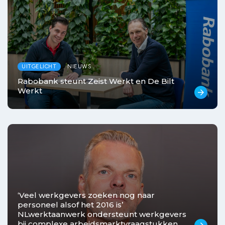
UITGELICHT
NIEUWS
Rabobank steunt Zeist Werkt en De Bilt
Werkt
arrow_forward
‘Veel werkgevers zoeken nog naar
personeel alsof het 2016 is’
NLwerktaanwerk ondersteunt werkgevers
bij complexe arbeidsmarktvraagstukken