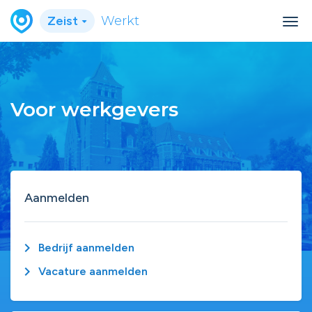
Zeist
Werkt
Voor werkgevers
Aanmelden
chevron_right
Bedrijf aanmelden
chevron_right
Vacature aanmelden