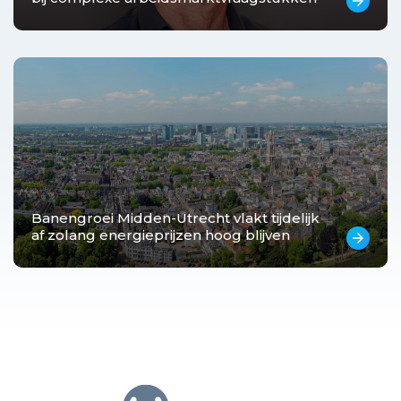
arrow_forward
Banengroei Midden-Utrecht vlakt tijdelijk
af zolang energieprijzen hoog blijven
arrow_forward