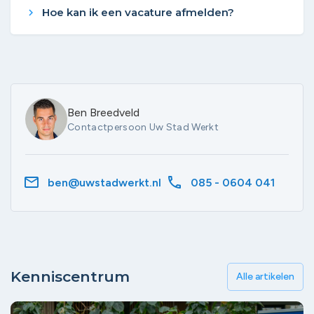
Hoe kan ik een vacature afmelden?
chevron_right
Ben Breedveld
Contactpersoon Uw Stad Werkt
mail
call
ben@uwstadwerkt.nl
085 - 0604 041
Kenniscentrum
Alle artikelen