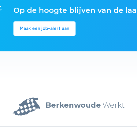
Op de hoogte blijven van de laa
Maak een job-alert aan
Berkenwoude
Werkt