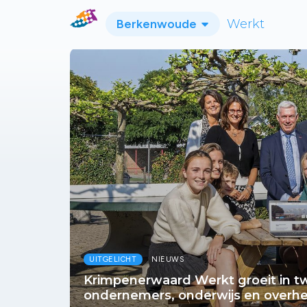
Berkenwoude
Werkt
UITGELICHT
NIEUWS
Krimpenerwaard Werkt groeit in twe
ondernemers, onderwijs en overhe