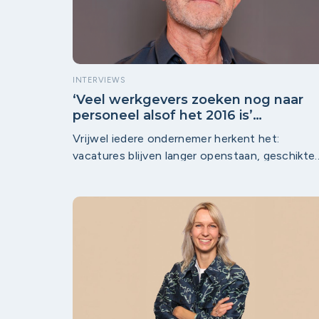
INTERVIEWS
‘Veel werkgevers zoeken nog naar
personeel alsof het 2016 is’
NLwerktaanwerk ondersteunt
Vrijwel iedere ondernemer herkent het:
werkgevers bij complexe
vacatures blijven langer openstaan, geschikte
arbeidsmarktvraagstukken
kandidaten zijn schaars en de werkdruk loopt
op. Toch begint de oplossing volgens Jaap
Hermsen, themaregisseur bij NLwerkt aanwerk
lang niet altijd met een nieuwe vacature.