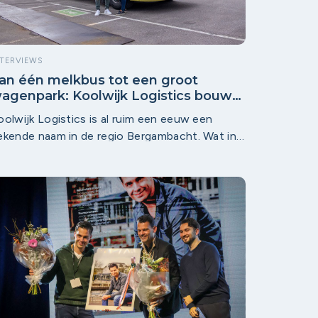
NTERVIEWS
an één melkbus tot een groot
agenpark: Koolwijk Logistics bouwt
erder aan de regio
oolwijk Logistics is al ruim een eeuw een
ekende naam in de regio Bergambacht. Wat in
922 in Polsbroek begon met één wagen voor
elkbussen, groeide uit tot een logistieke
ienstverlener met een groot wagenpark. “We
ebben nu 100 eigen auto’s,” zegt HR-manager
emi Verhoeff. “De vrachtwagens van Koolwijk
ijn dagelijks te zien op de N210.” Koolwijk sluit
ich nu aan als partner van Krimpenerwaard
erkt, om werk en talent in de regio beter bij
lkaar te brengen.