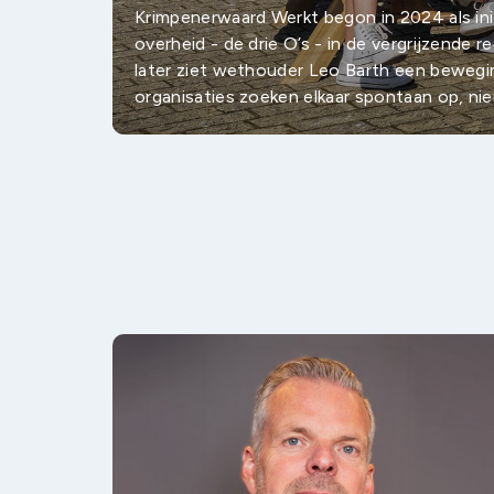
Krimpenerwaard Werkt begon in 2024 als in
overheid - de drie O’s - in de vergrijzende r
later ziet wethouder Leo Barth een bewegin
organisaties zoeken elkaar spontaan op, ni
partijen willen actief bijdragen aan de toeko