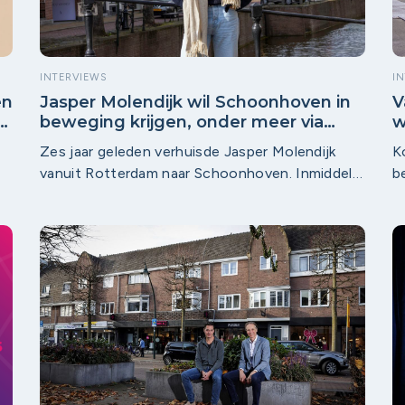
INTERVIEWS
I
en
Jasper Molendijk wil Schoonhoven in
V
n
beweging krijgen, onder meer via
w
Krimpenerwaard Werkt
v
Zes jaar geleden verhuisde Jasper Molendijk
K
vanuit Rotterdam naar Schoonhoven. Inmiddels
b
is hij initiatiefnemer van Krimpenerwaard Werkt.
1
Hoe dat kwam? “Toen corona voorbij was,
m
es
schrokken mijn partner en ik ons kapot van hoe
d
r
saai het was in Schoonhoven. We zeiden tegen
h
elkaar: Als we dat vinden, moeten we er niet
D
over klagen, maar er iets aan doen.” Wat volgde,
z
was een reeks initiatieven en een steeds
z
grotere rol in de regio, onder meer bij
W
Bedrijveninvesteringszone (BIZ) Centrum
e
Schoonhoven.