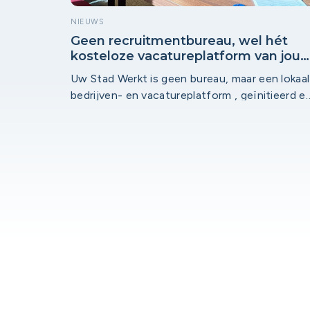
NIEUWS
Geen recruitmentbureau, wel hét
kosteloze vacatureplatform van jou
stad!
Uw Stad Werkt is geen bureau, maar een lokaal
bedrijven- en vacatureplatform , geïnitieerd e
geïnspireerd door lokaal betrokken
ondernemers, met één duidelijk doel: inwoners
en bedrijven in hun eigen regio laagdrempelig
met elkaar verbinden. Zo versterken we de
lokale werkgelegenheid én vergroten we de
zichtbaarheid van bedrijven en hun vacatures.