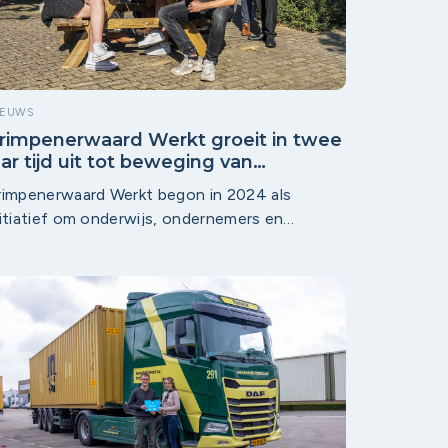
IEUWS
rimpenerwaard Werkt groeit in twee
aar tijd uit tot beweging van
ndernemers, onderwijs en overheid
rimpenerwaard Werkt begon in 2024 als
nitiatief om onderwijs, ondernemers en
verheid - de drie O’s - in de vergrijzende regio
ichter bij elkaar te brengen. Twee jaar later ziet
ethouder Leo Barth een beweging die verder
aat dan vacatures en stages: organisaties
oeken elkaar spontaan op, nieuwe sectoren
luiten aan en steeds meer partijen willen actief
ijdragen aan de toekomst en vitaliteit van de
gio.