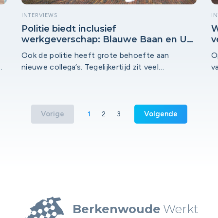
INTERVIEWS
I
Politie biedt inclusief
W
w
werkgeverschap: Blauwe Baan en Uw
v
Stad Werkt slaan de handen ineen
i
Ook de politie heeft grote behoefte aan
O
n
nieuwe collega’s. Tegelijkertijd zit veel
v
benutbaar talent thuis. De oplossing? Team
b
Blauwe Baan verbindt talenten aan een
w
passende baan binnen de politie.
m
e
Vorige
Volgende
1
2
3
f
a
e
Berkenwoude
Werkt