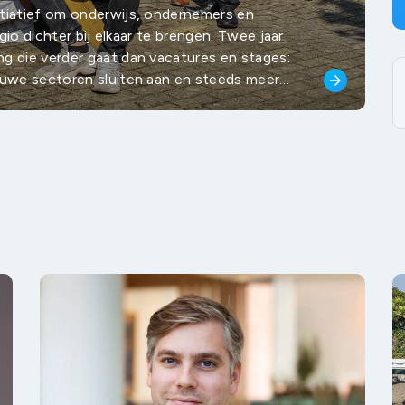
itiatief om onderwijs, ondernemers en
egio dichter bij elkaar te brengen. Twee jaar
g die verder gaat dan vacatures en stages:
euwe sectoren sluiten aan en steeds meer
arrow_forward
mst en vitaliteit van de regio.