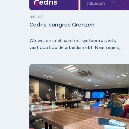
NIEUWS
Cedris-congres Grenzen
We wijzen snel naar het systeem als iets
vastloopt op de arbeidsmarkt. Naar regels,
structuren en routines die verandering in de
weg staan. Maar dat systeem bestaat niet los
van onszelf. Het krijgt elke dag vorm door hoe
wij kijken, kiezen en samenwerken.