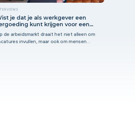
NTERVIEWS
ist je dat je als werkgever een
ergoeding kunt krijgen voor een
nclusieve werkplek?
p de arbeidsmarkt draait het niet alleen om
acatures invullen, maar ook om mensen
ehouden. Tegenwoordig zien we steeds vaker
erkgevers die geconfronteerd worden met
edewerkers die tijdelijk of blijvend niet meer in
en standaard werkomgeving kunnen
unctioneren. Het goede nieuws? Een
angepaste werkplek kan het verschil maken. En
r zijn mogelijkheden voor ondersteuning.