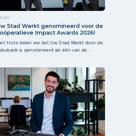
IEUWS
w Stad Werkt genomineerd voor de
oöperatieve Impact Awards 2026!
et trots delen we dat Uw Stad Werkt door de
abobank is genomineerd als één van de
mpactondernemingen van Nederland voor
nze Trots – de Coöperatieve Impact Awards
026. Een bijzondere erkenning voor de kracht
an lokale samenwerking en de impact die we
amen met onze partners mogelijk maken.