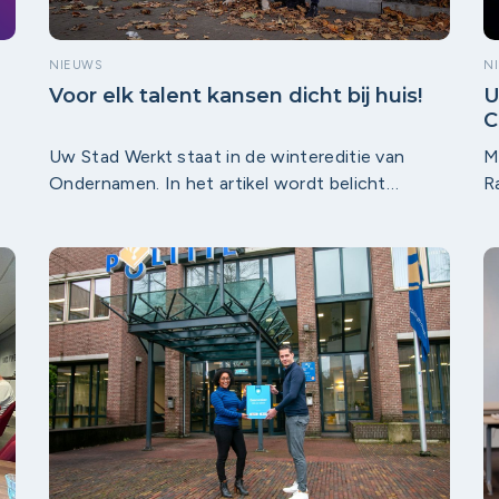
NIEUWS
N
Voor elk talent kansen dicht bij huis!
U
C
Uw Stad Werkt staat in de wintereditie van
M
Ondernamen. In het artikel wordt belicht
R
waarom werken dichtbij huis steeds belangrijker
i
wordt en hoe sterke lokale verbindingen tussen
O
werkgevers en talent bijdragen aan duurzame
2
kansen in de regio.
v
s