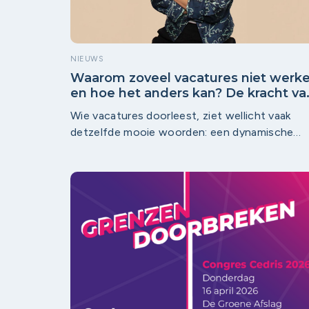
NIEUWS
Waarom zoveel vacatures niet werk
en hoe het anders kan? De kracht va
selecteren op cultuur
Wie vacatures doorleest, ziet wellicht vaak
detzelfde mooie woorden: een dynamische
werkomgeving, enthousiast team en ruimte
voor groei. Maar het zegt weinig over de
kenmerkende cultuur van een bedrijf. En preci
daar gaat het volgens Sandra Grauss, oprichte
van Tribute to Work, vaak mis.