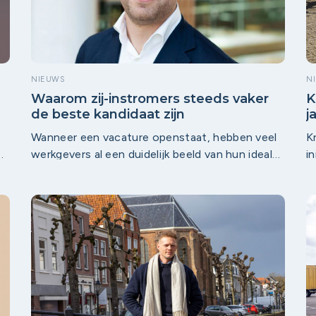
NIEUWS
N
Waarom zij-instromers steeds vaker
K
de beste kandidaat zijn
j
o
Wanneer een vacature openstaat, hebben veel
K
werkgevers al een duidelijk beeld van hun ideale
i
kandidaat. Maar dat de ideale kandidaat
o
solliciteert is door de arbeidsmarktkrapte niet
d
,
vanzelfsprekend. Daarom kijken steeds meer
w
werkgevers breder naar talent. Niet alleen
g
diploma’s of werkervaring, maar ook
z
vaardigheden, motivatie en ontwikkelbaarheid is
s
van belang. En precies daar komen zij-
b
instromers in beeld.
re