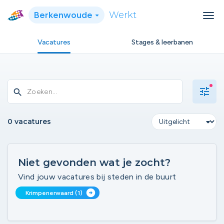
Berkenwoude
Werkt
Vacatures
Stages & leerbanen
tune
search
0 vacatures
Niet gevonden wat je zocht?
Vind jouw vacatures bij steden in de buurt
arrow_circle_right
Krimpenerwaard (1)