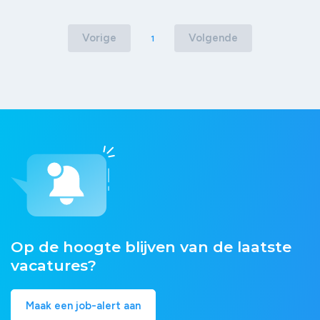
Vorige
Volgende
1
Op de hoogte blijven van de laatste
vacatures?
Maak een job-alert aan