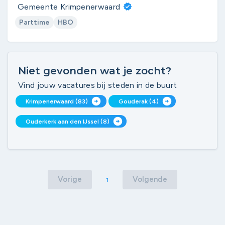
Gemeente Krimpenerwaard
Parttime
HBO
Niet gevonden wat je zocht?
Vind jouw vacatures bij steden in de buurt
arrow_circle_right
arrow_circle_right
Krimpenerwaard (83)
Gouderak (4)
arrow_circle_right
Ouderkerk aan den IJssel (8)
Vorige
Volgende
1