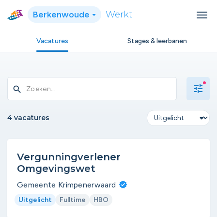
Berkenwoude
Werkt
Vacatures
Stages & leerbanen
tune
search
4 vacatures
Vergunningverlener
Omgevingswet
Gemeente Krimpenerwaard
Uitgelicht
Fulltime
HBO