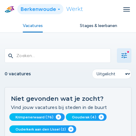
Berkenwoude
Werkt
Vacatures
Stages & leerbanen
tune
search
0 vacatures
Niet gevonden wat je zocht?
Vind jouw vacatures bij steden in de buurt
arrow_circle_right
arrow_circle_right
Krimpenerwaard (76)
Gouderak (4)
arrow_circle_right
Ouderkerk aan den IJssel (2)