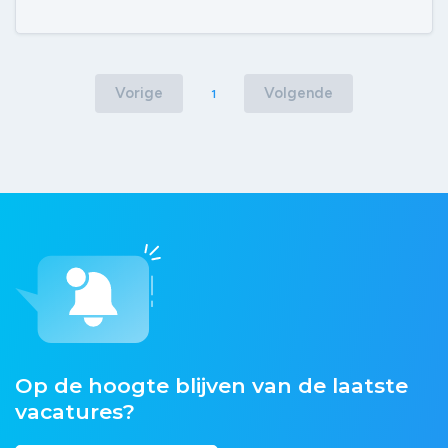
Vorige
Volgende
1
Op de hoogte blijven van de laatste
vacatures?