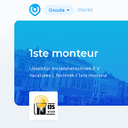
Gouda
Werkt
1ste monteur
IJsselstijn Installatietechniek B.V.
Vacatures
/
Techniek
/
1ste monteur