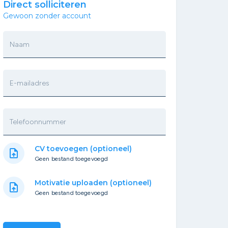
Direct solliciteren
Gewoon zonder account
Naam
E-mailadres
Telefoonnummer
CV toevoegen (optioneel)
upload_file
Geen bestand toegevoegd
Motivatie uploaden (optioneel)
upload_file
Geen bestand toegevoegd