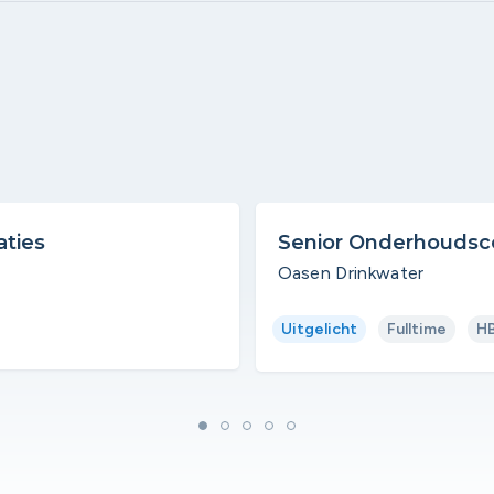
aties
Senior Onderhoudsco
Oasen Drinkwater
Uitgelicht
Fulltime
H