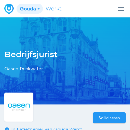
Gouda
Werkt
Bedrijfsjurist
Oasen Drinkwater
Solliciteren
Initiatiefnemer van Gouda Werkt
verified