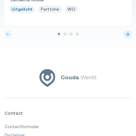
Uitgelicht
Parttime
WO
arrow_back
arrow_forward
Gouda
Werkt
Contact
Contactformulier
Disclaimer