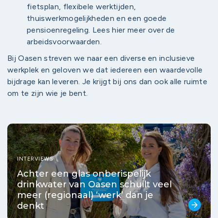
fietsplan, flexibele werktijden,
thuiswerkmogelijkheden en een goede
pensioenregeling. Lees hier meer over de
arbeidsvoorwaarden.
Bij Oasen streven we naar een diverse en inclusieve
werkplek en geloven we dat iedereen een waardevolle
bijdrage kan leveren. Je krijgt bij ons dan ook alle ruimte
om te zijn wie je bent.
INTERVIEWS
Achter een glas onberispelijk
drinkwater van Oasen schuilt veel
meer (regionaal) ‘werk’ dan je
denkt
arrow_forward