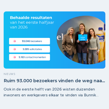
lopen vaak vast nog vóór het sollicitatieproces: omdat
het onduidelijk is of een werkplek bij een bedrijf
überhaupt geschikt is. Precies daar maakt de
Baanmakers-module het verschil.
NIEUWS
Ruim 93.000 bezoekers vinden de weg naar
lokaal werk in regio Midden-Utrecht!
Ook in de eerste helft van 2026 wisten duizenden
inwoners en werkgevers elkaar te vinden via Bunnik
Werkt, Houten Werkt, De Bilt, IJsselstein Werkt,
Leidsche Rijn Werkt, Lopik Werkt, Montfoort Werkt,