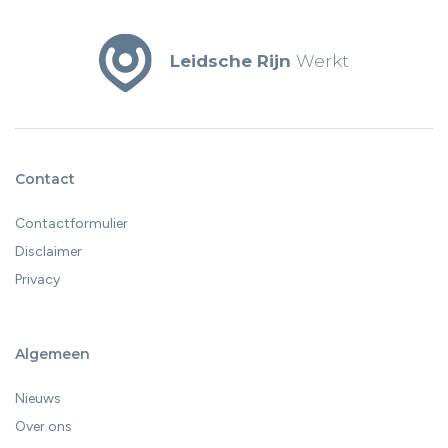
vaardigheden, motivatie en ontwikkelbaarheid is van
belang. En precies daar komen zij-instromers in beeld.
Leidsche Rijn
Werkt
Contact
Contactformulier
Disclaimer
Privacy
Algemeen
Nieuws
Over ons