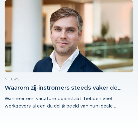
Nieuwegein Werkt, Leidsche Rijn Werkt, Lage Weide
Werkt, Vianen Werkt, Woerden Werkt en Zeist Werkt. De
lokale arbeidsmarkt blijft volop in beweging en de
platforms spelen daarin een steeds belangrijkere rol.
Met ruim 93.000 bezoekers en duizenden interacties
tussen werkzoekenden en werkgevers blijven de
platforms dé plek waar lokaal talent en lokale kansen
samenkomen.
NIEUWS
Waarom zij-instromers steeds vaker de
beste kandidaat zijn
Wanneer een vacature openstaat, hebben veel
werkgevers al een duidelijk beeld van hun ideale
kandidaat. Maar dat de ideale kandidaat solliciteert is
door de arbeidsmarktkrapte niet vanzelfsprekend.
Daarom kijken steeds meer werkgevers breder naar
talent. Niet alleen diploma’s of werkervaring, maar ook