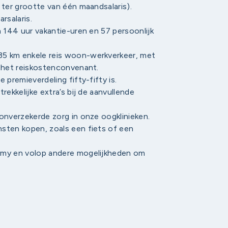
 ter grootte van één maandsalaris).
rsalaris.
n 144 uur vakantie-uren en 57 persoonlijk
5 km enkele reis woon-werkverkeer, met
a het reiskostenconvenant.
 premieverdeling fifty-fifty is.
rekkelijke extra’s bij de aanvullende
onverzekerde zorg in onze oogklinieken.
sten kopen, zoals een fiets of een
emy en volop andere mogelijkheden om