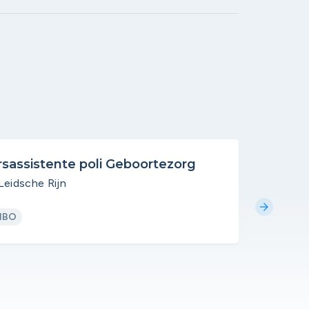
sassistente poli Geboortezorg
Flex v
Leidsche Rijn
St. Anto
arrow_forward
MBO
Uitgelich