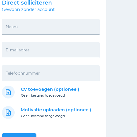
Direct solliciteren
Gewoon zonder account
Naam
E-mailadres
Telefoonnummer
CV toevoegen (optioneel)
upload_file
Geen bestand toegevoegd
Motivatie uploaden (optioneel)
upload_file
Geen bestand toegevoegd