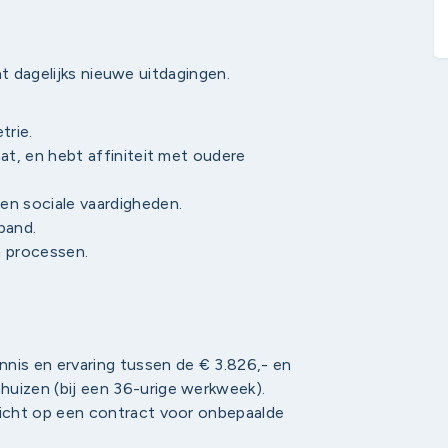
nt dagelijks nieuwe uitdagingen.
trie.
at, en hebt affiniteit met oudere
en sociale vaardigheden.
band.
n processen.
ennis en ervaring tussen de € 3.826,- en
uizen (bij een 36-urige werkweek).
zicht op een contract voor onbepaalde