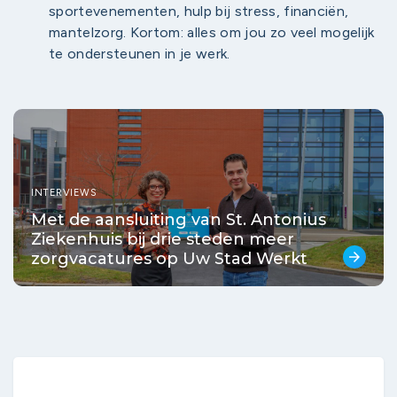
sportevenementen, hulp bij stress, financiën,
mantelzorg. Kortom: alles om jou zo veel mogelijk
te ondersteunen in je werk.
INTERVIEWS
Met de aansluiting van St. Antonius
Ziekenhuis bij drie steden meer
zorgvacatures op Uw Stad Werkt
arrow_forward