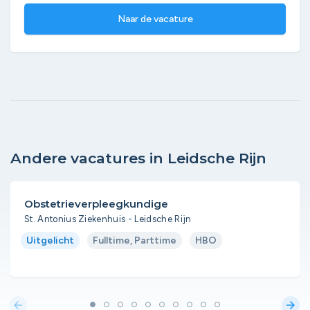
Naar de vacature
Andere vacatures in Leidsche Rijn
Obstetrieverpleegkundige
St. Antonius Ziekenhuis - Leidsche Rijn
Uitgelicht
Fulltime, Parttime
HBO
arrow_back
arrow_forward