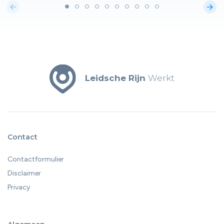
arrow_back
arrow_forward
Leidsche Rijn
Werkt
Contact
Contactformulier
Disclaimer
Privacy