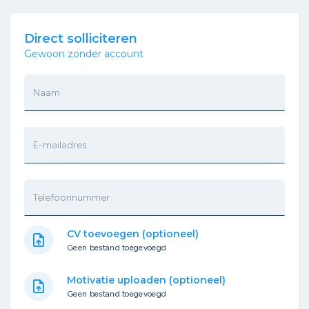
Direct solliciteren
Gewoon zonder account
Naam
E-mailadres
Telefoonnummer
CV toevoegen (optioneel)
upload_file
Geen bestand toegevoegd
Motivatie uploaden (optioneel)
upload_file
Geen bestand toegevoegd