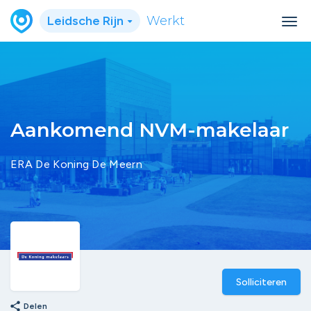
Leidsche Rijn
Werkt
Aankomend NVM-makelaar
ERA De Koning De Meern
Solliciteren
share
Delen