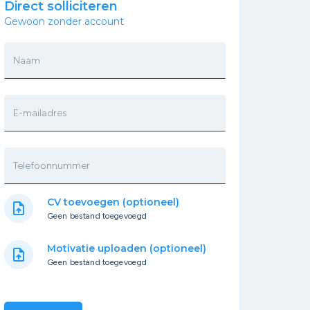
Direct solliciteren
Gewoon zonder account
Naam
E-mailadres
Telefoonnummer
CV toevoegen (optioneel)
upload_file
Geen bestand toegevoegd
Motivatie uploaden (optioneel)
upload_file
Geen bestand toegevoegd