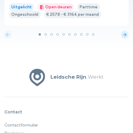
Uitgelicht
Open deuren
Parttime
Ongeschoold
€ 2578 - € 3164 per maand
arrow_back
arrow_forward
Leidsche Rijn
Werkt
Contact
Contactformulier