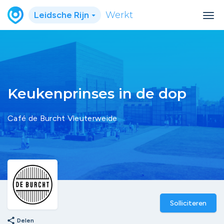
Leidsche Rijn
Werkt
Keukenprinses in de dop
Café de Burcht Vleuterweide
Solliciteren
share
Delen