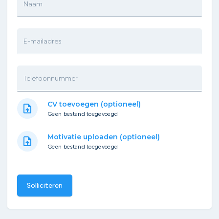
Naam
E-mailadres
Telefoonnummer
CV toevoegen (optioneel)
upload_file
Geen bestand toegevoegd
Motivatie uploaden (optioneel)
upload_file
Geen bestand toegevoegd
Solliciteren