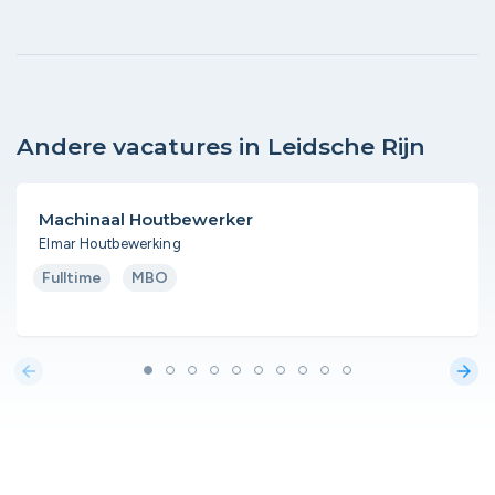
Andere vacatures in Leidsche Rijn
Machinaal Houtbewerker
Elmar Houtbewerking
Fulltime
MBO
arrow_back
arrow_forward