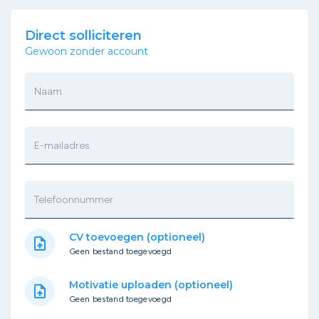
Direct solliciteren
Gewoon zonder account
Naam
E-mailadres
Telefoonnummer
CV toevoegen (optioneel)
upload_file
Geen bestand toegevoegd
Motivatie uploaden (optioneel)
upload_file
Geen bestand toegevoegd