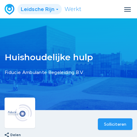
Leidsche Rijn
Werkt
Huishoudelijke hulp
Fiducie Ambulante Begeleiding B.V.
Solliciteren
share
Delen