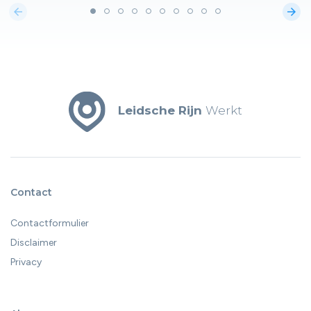
arrow_back
arrow_forward
Leidsche Rijn
Werkt
Contact
Contactformulier
Disclaimer
Privacy