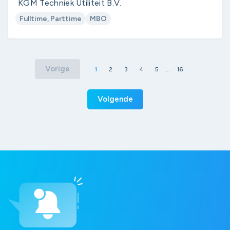
KGM Techniek Utiliteit B.V.
Fulltime, Parttime
MBO
Vorige
1
2
3
4
5
...
16
Volgende