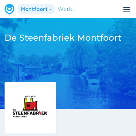
Montfoort
Werkt
De Steenfabriek Montfoort