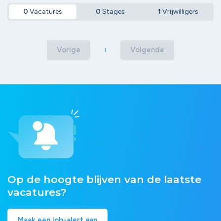
0
Vacatures
0
Stages
1
Vrijwilligers
Vorige
Volgende
1
Op de hoogte blijven van de laatste
vacatures?
Maak een job-alert aan