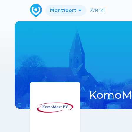
Montfoort
Werkt
KomoM