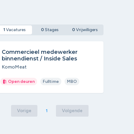
1
Vacatures
0
Stages
0
Vrijwilligers
Commercieel medewerker
binnendienst / Inside Sales
KomoMeat
Open deuren
Fulltime
MBO
Vorige
Volgende
1