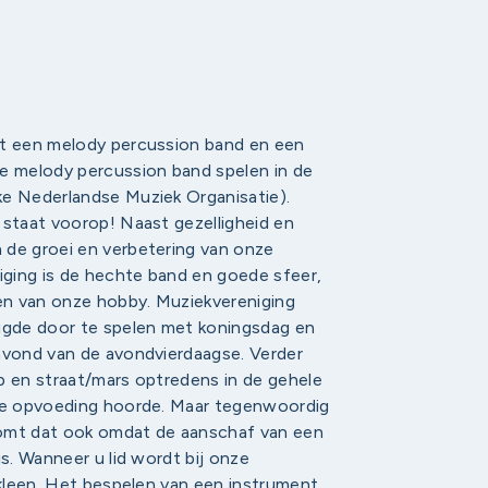
et een melody percussion band en een
de melody percussion band spelen in de
ke Nederlandse Muziek Organisatie).
 staat voorop! Naast gezelligheid en
 de groei en verbetering van onze
niging is de hechte band en goede sfeer,
nen van onze hobby. Muziekvereniging
eugde door te spelen met koningsdag en
 avond van de avondvierdaagse. Verder
p en straat/mars optredens in de gehele
 de opvoeding hoorde. Maar tegenwoordig
 komt dat ook omdat de aanschaf van een
is. Wanneer u lid wordt bij onze
ikleen. Het bespelen van een instrument