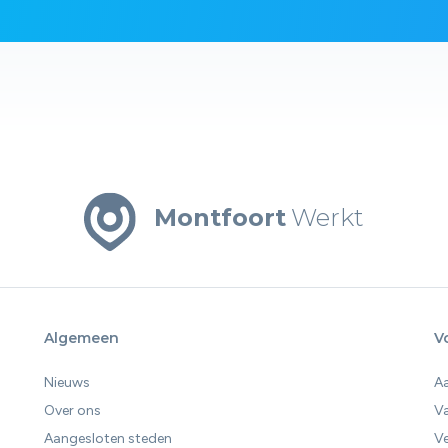
Montfoort
Werkt
Algemeen
V
Nieuws
A
Over ons
V
Aangesloten steden
Ve