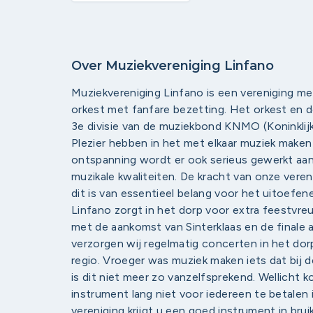
Over Muziekvereniging Linfano
Muziekvereniging Linfano is een vereniging m
orkest met fanfare bezetting. Het orkest en 
3e divisie van de muziekbond KNMO (Koninklij
Plezier hebben in het met elkaar muziek maken
ontspanning wordt er ook serieus gewerkt aan
muzikale kwaliteiten. De kracht van onze vere
dit is van essentieel belang voor het uitoefe
Linfano zorgt in het dorp voor extra feestvr
met de aankomst van Sinterklaas en de finale
verzorgen wij regelmatig concerten in het dor
regio. Vroeger was muziek maken iets dat bij
is dit niet meer zo vanzelfsprekend. Wellicht
instrument lang niet voor iedereen te betalen 
vereniging krijgt u een goed instrument in bru