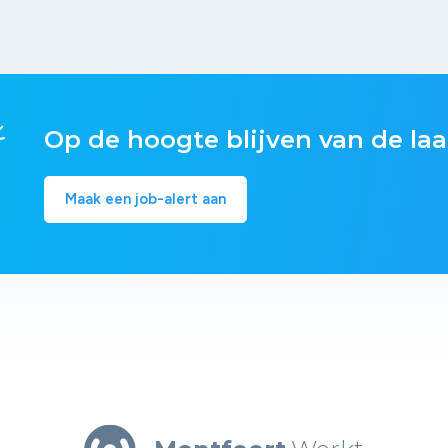
Op de hoogte blijven van de laa
Maak een job-alert aan