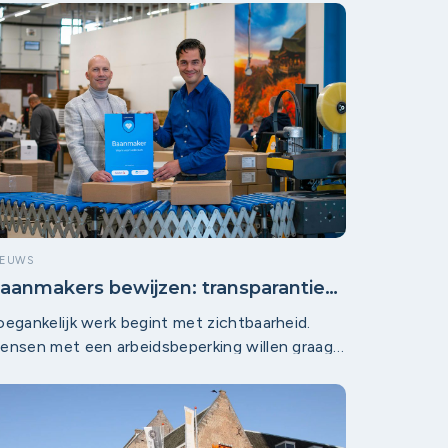
0 deelnemende bedrijven en
ouchscreendisplays met ruim 700 actuele
acatures van Montfoort Werkt en Woerden
erkt was het evenement een schot in de
oos.
IEUWS
aanmakers bewijzen: transparantie
oont en maakt werk écht
oegankelijk werk begint met zichtbaarheid.
oegankelijker
ensen met een arbeidsbeperking willen graag
an de slag, maar lopen vaak vast nog vóór het
ollicitatieproces: omdat het onduidelijk is of
en werkplek bij een bedrijf überhaupt geschikt
s. Precies daar maakt de Baanmakers-module