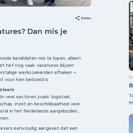
7
t
share
v
Delen
W
tures? Dan mis je
r
oede kandidaten mis te lopen, alleen
t het nog vaak: vacatures blijven
erstalige werkzoekenden afhaken –
N
t voor hen bedoeld is.
B
obleem
l
T
In veel sectoren zoals: logistiek,
t
M
chap, inzet en beschikbaarheid veel
a
stal in het Nederlands aangeboden,
s
nnen.
e
evers eenvoudig aangeven dat een
i