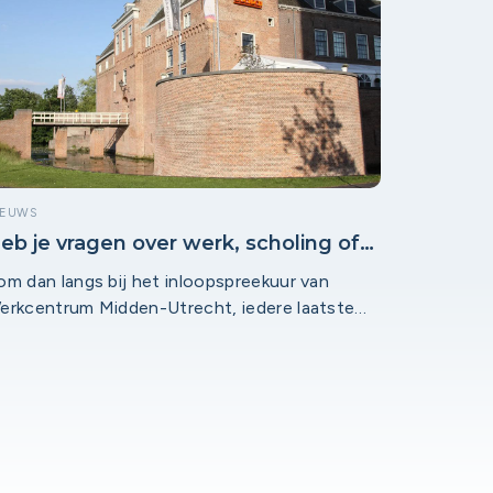
t verschil.
IEUWS
eb je vragen over werk, scholing of
oopbaanontwikkeling?
om dan langs bij het inloopspreekuur van
erkcentrum Midden-Utrecht, iedere laatste
oensdagmiddag van de maand in het
oeMeeHuis in Montfoort.