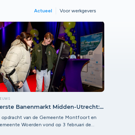
Actueel
Voor werkgevers
IEUWS
erste Banenmarkt Midden-Utrecht:
en groot succes!
n opdracht van de Gemeente Montfoort en
emeente Woerden vond op 3 februari de
llereerste lokale banenmarkt plaats. Met ruim