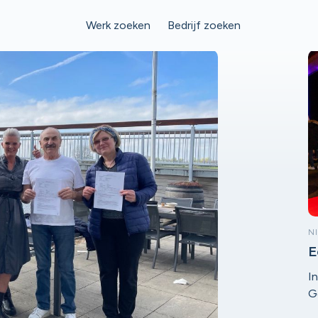
Werk zoeken
Bedrijf zoeken
N
E
e
I
G
a