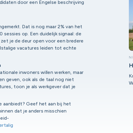
ndidaten door een Engelse beschrijving
he
angemerkt. Dat is nog maar 2% van het
0 sessies op. Een duidelijk signaal: de
zet je de deur open voor een bredere
lstalige vacatures leiden tot echte
N
n
H
l
ationale inwoners willen werken, maar
K
n geven, ook als de taal nog niet
W
tures, toon je als werkgever dat je
w
D
e aanbiedt? Geef het aan bij het
binnen dat je anders misschien
eid-
rtalig