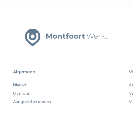
Montfoort
Werkt
Algemeen
V
Nieuws
A
Over ons
V
Aangesloten steden
Ve