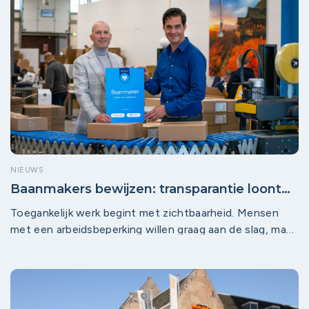
vacatures van Montfoort Werkt en Woerden Werkt was
het evenement een schot in de roos.
NIEUWS
Baanmakers bewijzen: transparantie loont
en maakt werk écht toegankelijker
Toegankelijk werk begint met zichtbaarheid. Mensen
met een arbeidsbeperking willen graag aan de slag, maar
lopen vaak vast nog vóór het sollicitatieproces: omdat
het onduidelijk is of een werkplek bij een bedrijf
überhaupt geschikt is. Precies daar maakt de
Baanmakers-module het verschil.