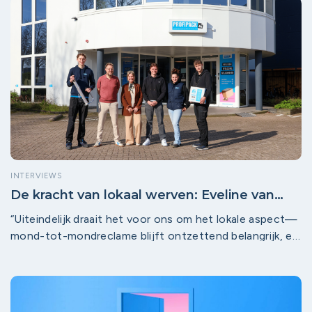
inclusiviteitsmodules, een samenwerking met Ferm
Werk die begon vanuit een duidelijke vraag: hoe zorgen
we dat werk écht voor iedereen toegankelijk wordt?
INTERVIEWS
De kracht van lokaal werven: Eveline van
Harlingen over werken bij Profipack
“Uiteindelijk draait het voor ons om het lokale aspect—
mond-tot-mondreclame blijft ontzettend belangrijk, en
dat versterkt Leidsche Rijn Werkt eigenlijk heel mooi.”
— Eveline van Harlingen, HR Profipack