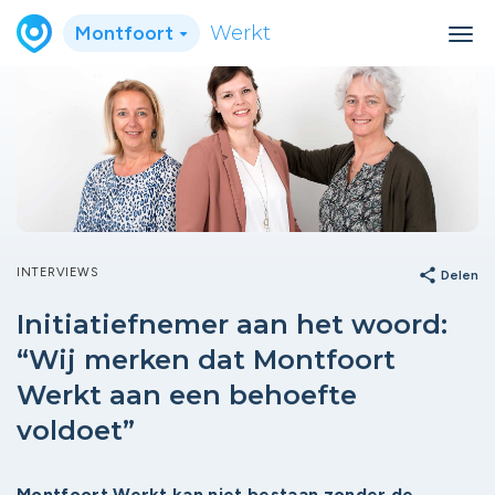
Montfoort
Werkt
INTERVIEWS
share
Delen
Initiatiefnemer aan het woord:
“Wij merken dat Montfoort
Werkt aan een behoefte
voldoet”
Montfoort Werkt kan niet bestaan zonder de