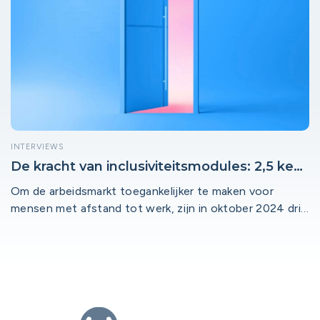
INTERVIEWS
De kracht van inclusiviteitsmodules: 2,5 keer
meer sollicitaties!
Om de arbeidsmarkt toegankelijker te maken voor
mensen met afstand tot werk, zijn in oktober 2024 drie
inclusiviteitsmodules gelanceerd in de regio Utrecht. De
modules richten zich op werkzoekenden zonder
diploma, anderstaligen en mensen met een fysieke of
mentale beperking. Inmiddels tonen de eerste cijfers
aan dat deze aanpak effectief is: vacatures binnen de
modules trokken tot 2,5 keer meer sollicitaties dan