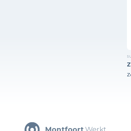
S
Z
s
Z
z
Montfoort
Werkt