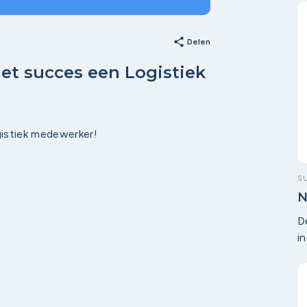
share
Delen
t succes een Logistiek
istiek medewerker!
S
N
D
i