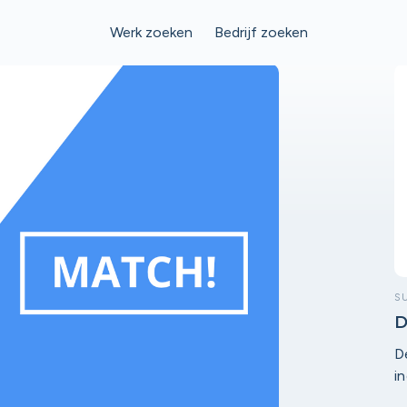
Werk zoeken
Bedrijf zoeken
S
D
D
i