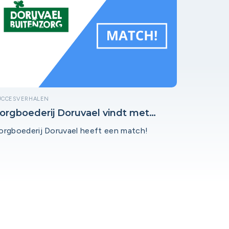
UCCESVERHALEN
orgboederij Doruvael vindt met
ucces een vrijwilliger voor op de
orgboederij Doruvael heeft een match!
orgboerderij!