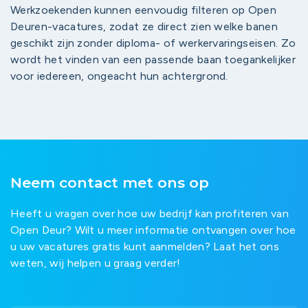
Werkzoekenden kunnen eenvoudig filteren op Open
Deuren-vacatures, zodat ze direct zien welke banen
geschikt zijn zonder diploma- of werkervaringseisen. Zo
wordt het vinden van een passende baan toegankelijker
voor iedereen, ongeacht hun achtergrond.
Neem contact met ons op
Heeft u vragen over hoe uw bedrijf kan profiteren van
Open Deur? Wilt u meer informatie ontvangen over hoe
u uw vacatures gratis kunt aanmelden? Laat het ons
weten, wij helpen u graag verder!