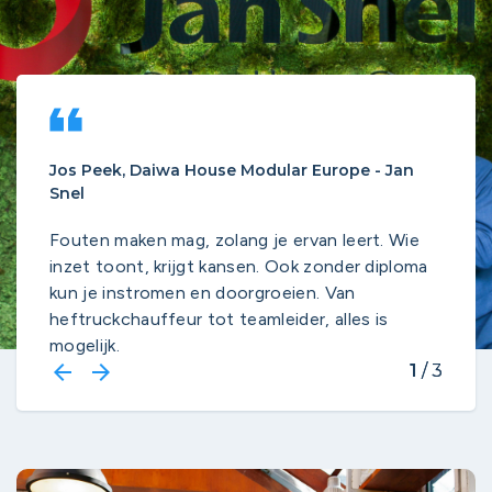
format_quote
Jos Peek, Daiwa House Modular Europe - Jan
Snel
Fouten maken mag, zolang je ervan leert. Wie
inzet toont, krijgt kansen. Ook zonder diploma
kun je instromen en doorgroeien. Van
heftruckchauffeur tot teamleider, alles is
mogelijk.
arrow_backwards
arrow_forward
1
1
/ 3
/ 3