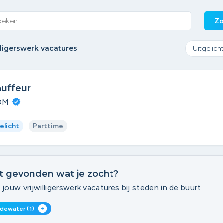
Zo
illigerswerk vacatures
uffeur
OM
elicht
Parttime
t gevonden wat je zocht?
 jouw vrijwilligerswerk vacatures bij steden in de buurt
arrow_circle_right
dewater (1)