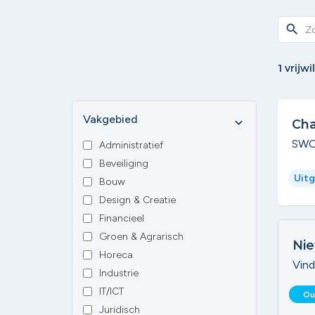
search
1 vrijw
Vakgebied
expand_more
Cha
SW
Administratief
Beveiliging
Uitg
Bouw
Design & Creatie
Financieel
Groen & Agrarisch
Nie
Horeca
Vind
Industrie
IT/ICT
Ou
Juridisch