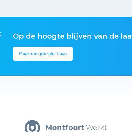
Op de hoogte blijven van de laa
Maak een job-alert aan
Montfoort
Werkt