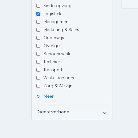
Kinderopvang
Logistiek
Management
Marketing & Sales
Onderwijs
Overige
Schoonmaak
Techniek
Transport
Winkelpersoneel
Zorg & Welzijn
keyboard_double_arrow_down
Meer
Dienstverband
expand_more