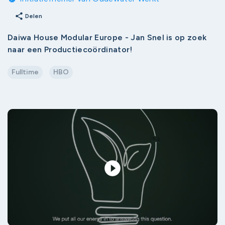
share
Delen
Daiwa House Modular Europe - Jan Snel is op zoek
naar een Productiecoördinator!
Fulltime
HBO
play_circle_filled