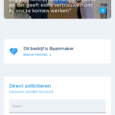
en dat geeft extra vertrouwen om
bij ons te komen werken”
arrow_forward
Dit bedrijf is Baanmaker
chevron_right
BEKIJK PROFIEL
Direct solliciteren
Gewoon zonder account
Naam