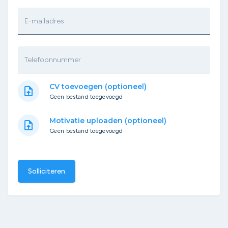
E-mailadres
Telefoonnummer
CV toevoegen (optioneel)
upload_file
Geen bestand toegevoegd
Motivatie uploaden (optioneel)
upload_file
Geen bestand toegevoegd
Solliciteren