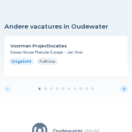
Andere vacatures in Oudewater
Voorman Projectlocaties
Daiwa House Modular Europe - Jan Snel
Uitgelicht
Fulltime
arrow_back
arrow_forward
Oudewater
Werkt