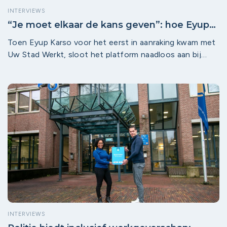
INTERVIEWS
“Je moet elkaar de kans geven”: hoe Eyup
Karso van Rabobank kijkt naar werk en
Toen Eyup Karso voor het eerst in aanraking kwam met
inclusie
Uw Stad Werkt, sloot het platform naadloos aan bij
waar hij zich al jaren bij Rabobank voor inzet: mensen
dichter bij werk brengen en elkaar beter begrijpen. “Het
gaat er niet om dat je iemand een plek geeft,” zegt hij.
“Het gaat erom dat je elkaar de kans geeft.” Die inzet
past bij de bredere rol die Rabobank speelt als partner
en initiatiefnemer in meerdere steden van het platform.
INTERVIEWS