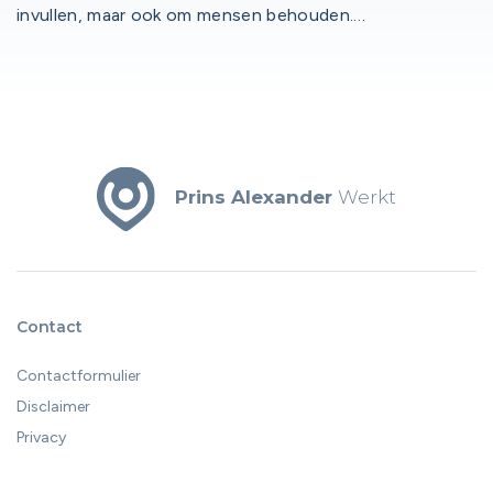
invullen, maar ook om mensen behouden.
Tegenwoordig zien we steeds vaker werkgevers die
geconfronteerd worden met medewerkers die tijdelijk
of blijvend niet meer in een standaard werkomgeving
kunnen functioneren. Het goede nieuws? Een
aangepaste werkplek kan het verschil maken. En er zijn
mogelijkheden voor ondersteuning.
Prins Alexander
Werkt
Contact
Contactformulier
Disclaimer
Privacy