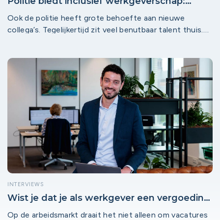
Politie biedt inclusief werkgeverschap:
Blauwe Baan en Uw Stad Werkt slaan de
Ook de politie heeft grote behoefte aan nieuwe
handen ineen
collega’s. Tegelijkertijd zit veel benutbaar talent thuis.
De oplossing? Team Blauwe Baan verbindt talenten aan
een passende baan binnen de politie.
INTERVIEWS
Wist je dat je als werkgever een vergoeding
kunt krijgen voor een inclusieve werkplek?
Op de arbeidsmarkt draait het niet alleen om vacatures