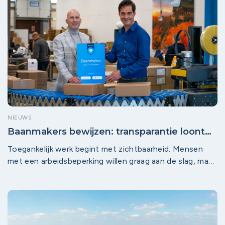
het evenement een schot in de roos.
NIEUWS
Baanmakers bewijzen: transparantie loont
en maakt werk écht toegankelijker
Toegankelijk werk begint met zichtbaarheid. Mensen
met een arbeidsbeperking willen graag aan de slag, maar
lopen vaak vast nog vóór het sollicitatieproces: omdat
het onduidelijk is of een werkplek bij een bedrijf
überhaupt geschikt is. Precies daar maakt de
Baanmakers-module het verschil.