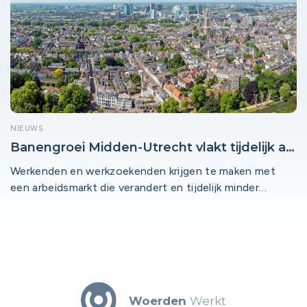
NIEUWS
Banengroei Midden-Utrecht vlakt tijdelijk af
zolang energieprijzen hoog blijven
Werkenden en werkzoekenden krijgen te maken met
een arbeidsmarkt die verandert en tijdelijk minder
groeikansen biedt. Hoewel de arbeidsmarkt structureel
krap blijft, valt de banengroei terug als de energieprijzen
lange tijd hoog blijven, zo blijkt uit de
arbeidsmarktprognose 2026-2028 van UWV. Als de
energieprijzen langere tijd hoog uitvallen zijn er tot en
met 2028 in Midden-Utrecht ongeveer 4.000 minder
Woerden
Werkt
banen bijgekomen dan wanneer de energieprijzen