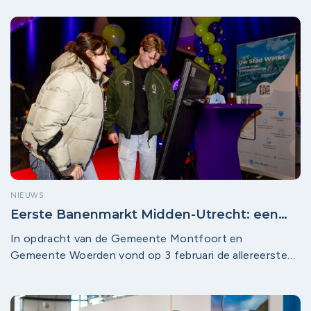
NIEUWS
Eerste Banenmarkt Midden-Utrecht: een
groot succes!
In opdracht van de Gemeente Montfoort en
Gemeente Woerden vond op 3 februari de allereerste
lokale banenmarkt plaats. Met ruim 70 deelnemende
bedrijven en touchscreendisplays met ruim 700 actuele
vacatures van Montfoort Werkt en Woerden Werkt was