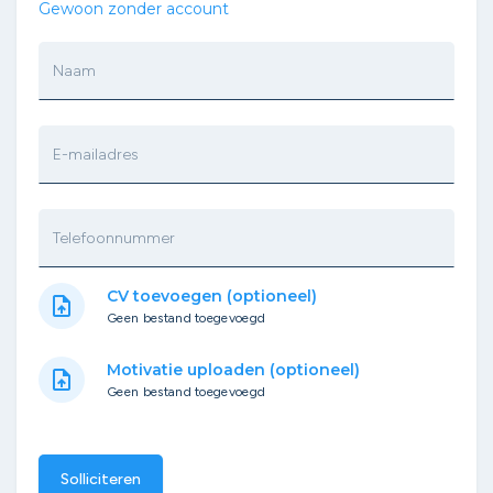
Gewoon zonder account
Naam
E-mailadres
Telefoonnummer
CV toevoegen (optioneel)
upload_file
Geen bestand toegevoegd
Motivatie uploaden (optioneel)
upload_file
Geen bestand toegevoegd
Solliciteren