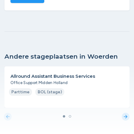
Andere stageplaatsen in Woerden
Allround Assistant Business Services
Office Support Midden Holland
Parttime
BOL (stage)
arrow_back
arrow_forward