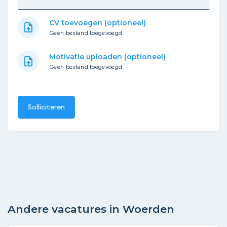
CV toevoegen (optioneel)
upload_file
Geen bestand toegevoegd
Motivatie uploaden (optioneel)
upload_file
Geen bestand toegevoegd
Solliciteren
Andere vacatures in Woerden