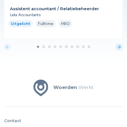
Assistent accountant / Relatiebeheerder
Lekx Accountants
Uitgelicht
Fulltime
HBO
arrow_back
arrow_forward
Woerden
Werkt
Contact