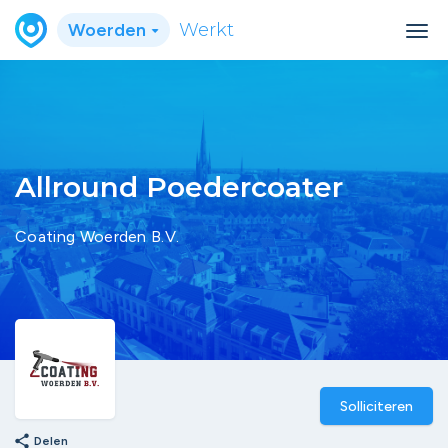
Woerden
Werkt
Allround Poedercoater
Coating Woerden B.V.
Solliciteren
share
Delen