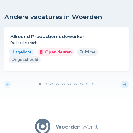
Andere vacatures in Woerden
Allround Productiemedewerker
De lokale kracht
Uitgelicht
Open deuren
Fulltime
Ongeschoold
arrow_back
arrow_forward
Woerden
Werkt