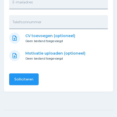
E-mailadres
Telefoonnummer
CV toevoegen (optioneel)
upload_file
Geen bestand toegevoegd
Motivatie uploaden (optioneel)
upload_file
Geen bestand toegevoegd
Solliciteren