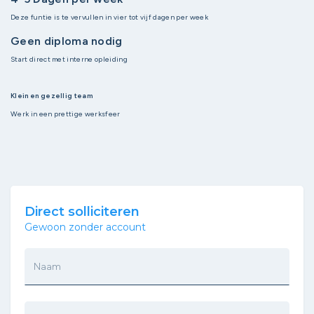
Deze funtie is te vervullen in vier tot vijf dagen per week
Geen diploma nodig
Start direct met interne opleiding
Klein en gezellig team
Werk in een prettige werksfeer
Direct solliciteren
Gewoon zonder account
Naam