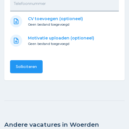
Telefoonnummer
CV toevoegen (optioneel)
upload_file
Geen bestand toegevoegd
Motivatie uploaden (optioneel)
upload_file
Geen bestand toegevoegd
Solliciteren
Andere vacatures in Woerden