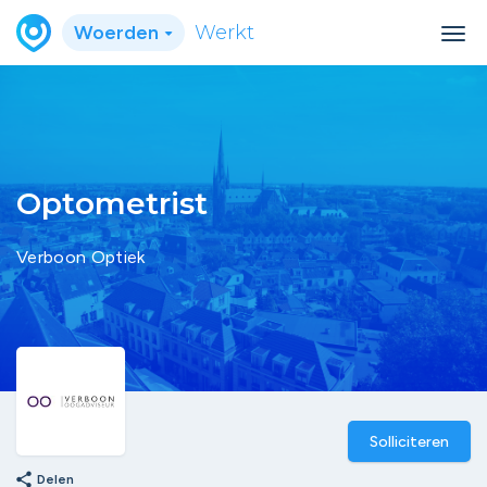
Woerden
Werkt
Optometrist
Verboon Optiek
Solliciteren
share
Delen