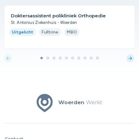
Doktersassistent polikliniek Orthopedie
St. Antonius Ziekenhuis - Woerden
Uitgelicht
Fulltime
MBO
arrow_back
arrow_forward
Woerden
Werkt