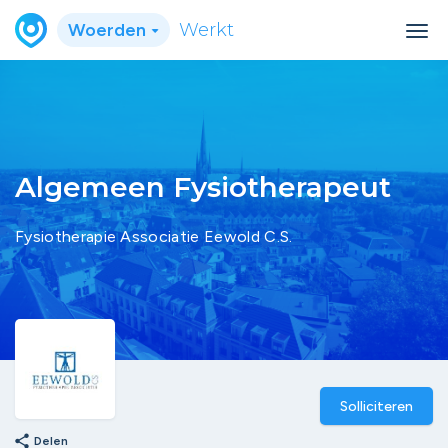
Woerden
Werkt
Algemeen Fysiotherapeut
Fysiotherapie Associatie Eewold C.S.
Solliciteren
share
Delen