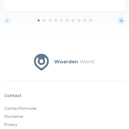
arrow_back
arrow_forward
Woerden
Werkt
Contact
Contactformulier
Disclaimer
Privacy