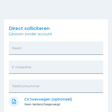
Direct solliciteren
Gewoon zonder account
Naam
E-mailadres
Telefoonnummer
CV toevoegen (optioneel)
upload_file
Geen bestand toegevoegd