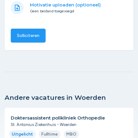
Motivatie uploaden (optioneel)
upload_file
Geen bestand toegevoegd
Solliciteren
Andere vacatures in Woerden
Doktersassistent polikliniek Orthopedie
St. Antonius Ziekenhuis - Woerden
Uitgelicht
Fulltime
MBO