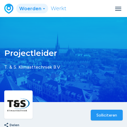
Woerden
Werkt
Projectleider
T. & S. Klimaattechniek B.V.
Solliciteren
share
Delen