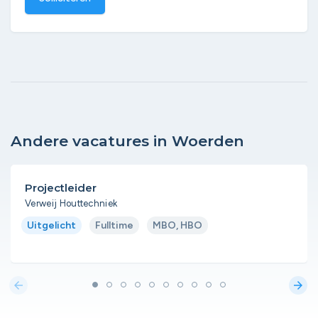
Andere vacatures in Woerden
Projectleider
Verweij Houttechniek
Uitgelicht
Fulltime
MBO, HBO
arrow_back
arrow_forward