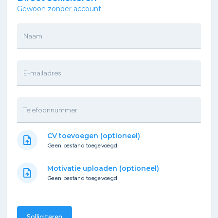
Gewoon zonder account
Naam
E-mailadres
Telefoonnummer
CV toevoegen (optioneel)
upload_file
Geen bestand toegevoegd
Motivatie uploaden (optioneel)
upload_file
Geen bestand toegevoegd
Solliciteren