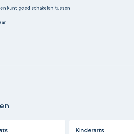
k en kunt goed schakelen tussen
ar.
den
ats
Kinderarts