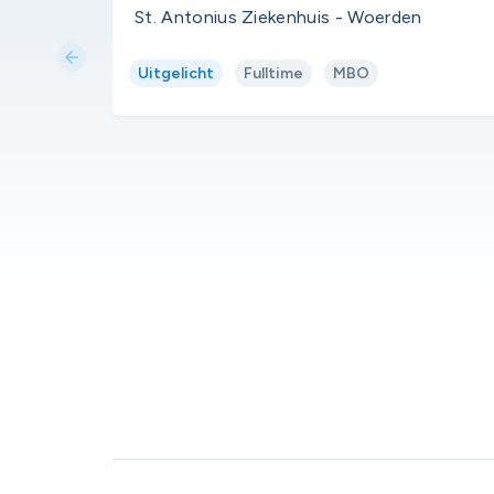
St. Antonius Ziekenhuis - Woerden
arrow_back
Uitgelicht
Fulltime
MBO