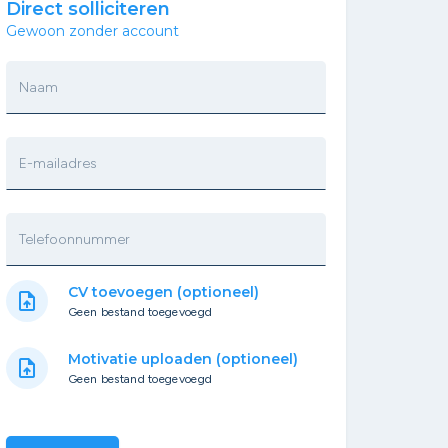
Direct solliciteren
Gewoon zonder account
Naam
E-mailadres
Telefoonnummer
CV toevoegen (optioneel)
upload_file
Geen bestand toegevoegd
Motivatie uploaden (optioneel)
upload_file
Geen bestand toegevoegd