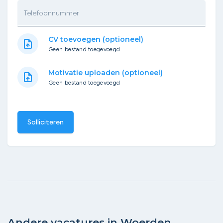
Telefoonnummer
CV toevoegen (optioneel)
upload_file
Geen bestand toegevoegd
Motivatie uploaden (optioneel)
upload_file
Geen bestand toegevoegd
Solliciteren
Andere vacatures in Woerden