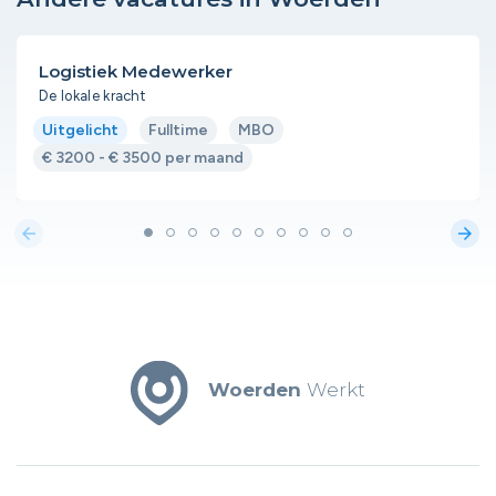
Logistiek Medewerker
De lokale kracht
Uitgelicht
Fulltime
MBO
€ 3200 - € 3500 per maand
arrow_back
arrow_forward
Woerden
Werkt