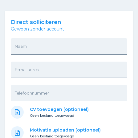
Direct solliciteren
Gewoon zonder account
Naam
E-mailadres
Telefoonnummer
CV toevoegen (optioneel)
upload_file
Geen bestand toegevoegd
Motivatie uploaden (optioneel)
upload_file
Geen bestand toegevoegd