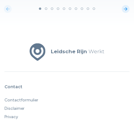
arrow_back
arrow_forward
Leidsche Rijn
Werkt
Contact
Contactformulier
Disclaimer
Privacy