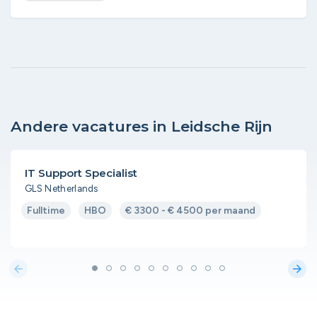
Andere vacatures in Leidsche Rijn
IT Support Specialist
GLS Netherlands
Fulltime
HBO
€ 3300 - € 4500 per maand
arrow_back
arrow_forward