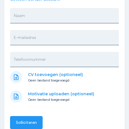
Naam
E-mailadres
Telefoonnummer
CV toevoegen (optioneel)
upload_file
Geen bestand toegevoegd
Motivatie uploaden (optioneel)
upload_file
Geen bestand toegevoegd
Solliciteren