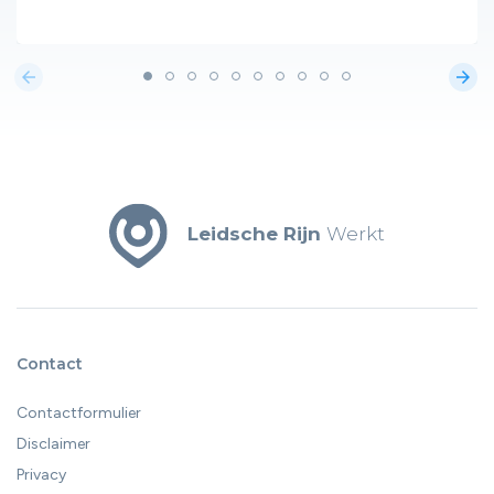
arrow_back
arrow_forward
Leidsche Rijn
Werkt
Contact
Contactformulier
Disclaimer
Privacy