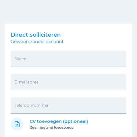
Direct solliciteren
Gewoon zonder account
Naam
E-mailadres
Telefoonnummer
CV toevoegen (optioneel)
upload_file
Geen bestand toegevoegd