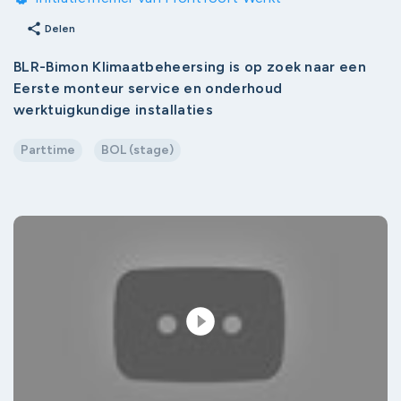
share
Delen
BLR-Bimon Klimaatbeheersing is op zoek naar een
Eerste monteur service en onderhoud
werktuigkundige installaties
Parttime
BOL (stage)
play_circle_filled