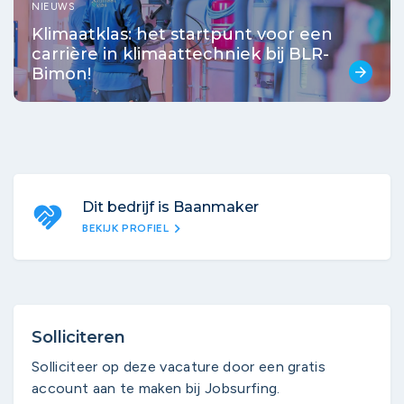
NIEUWS
Klimaatklas: het startpunt voor een
carrière in klimaattechniek bij BLR-
Bimon!
arrow_forward
Dit bedrijf is Baanmaker
chevron_right
BEKIJK PROFIEL
Solliciteren
Solliciteer op deze vacature door een gratis
account aan te maken bij Jobsurfing.