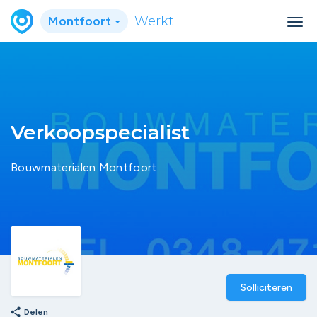
Montfoort
Werkt
Verkoopspecialist
Bouwmaterialen Montfoort
Solliciteren
share
Delen