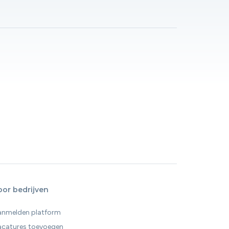
oor bedrijven
anmelden platform
acatures toevoegen