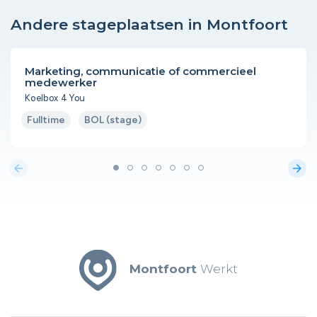
Andere stageplaatsen in Montfoort
Marketing, communicatie of commercieel
medewerker
Koelbox 4 You
Fulltime
BOL (stage)
arrow_back
arrow_forward
Montfoort
Werkt