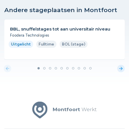
Andere stageplaatsen in Montfoort
BBL, snuffelstages tot aan universitair niveau
Foodera Technologies
Uitgelicht
Fulltime
BOL (stage)
arrow_back
arrow_forward
Montfoort
Werkt