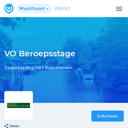
Montfoort
Werkt
VO Beroepsstage
Dagbesteding Het Boerenleven
Solliciteren
share
Delen