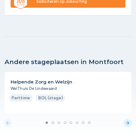
Solliciteren op Jobsurfing
Andere stageplaatsen in Montfoort
Helpende Zorg en Welzijn
WelThuis De Lindewaard
Parttime
BOL (stage)
arrow_back
arrow_forward