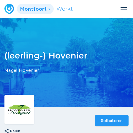
Montfoort
Werkt
(leerling-) Hovenier
Nagel Hovenier
Solliciteren
share
Delen