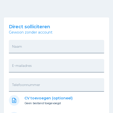
Direct solliciteren
Gewoon zonder account
Naam
E-mailadres
Telefoonnummer
CV toevoegen (optioneel)
upload_file
Geen bestand toegevoegd