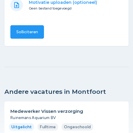
Motivatie uploaden (optioneel)
upload_file
Geen bestand toegevoegd
Solliciteren
Andere vacatures in Montfoort
Medewerker Vissen verzorging
Ruinemans Aquarium BV
Uitgelicht
Fulltime
Ongeschoold